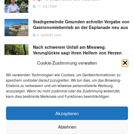
17. JULI 2026
Stadtgemeinde Gmunden schreibt Vergabe von
Gastronomiebetrieb an der Esplanade neu aus
6. AUGUST 2026
Nach schwerem Unfall am Miesweg:
Verunglückte sagt ihren Helfern von Herzen
Danke
Cookie-Zustimmung verwalten
3. AUGUST 2026
Wir verwenden Technologien wie Cookies, um Geräteinformationen zu
speichern und/oder darauf zuzugreifen. Wir tun dies, um das Browsing-
Erlebnis zu verbessern und um teilweise personalisierte Werbung
anzuzeigen. Wenn du nicht zustimmst oder die Zustimmung widerrufst,
kann dies bestimmte Merkmale und Funktionen beeinträchtigen.
Kontakt
Impressum
Datenschutz
AGB
salzi.tv
Akzeptieren
Ablehnen
© 2026 | Alle Rechte sowie Irrtümer, Satz- und Druckfehler vorbehalten!