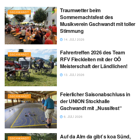
Traumwetter beim
GSCHWANDT
Sommernachtsfest des
Musikverein Gschwandt mit toller
Stimmung
14. JULI 2026
Fahrertreffen 2026 des Team
GSCHWANDT
RFV Fleckleiten mit der OÖ
Meisterschaft der Ländlichen!
13. JULI 2026
Feierlicher Saisonabschluss in
GSCHWANDT
der UNION Stockhalle
Gschwandt mit „Nussifest“
6. JULI 2026
Auf da Alm da gibt`s koa Sünd,
GSCHWANDT