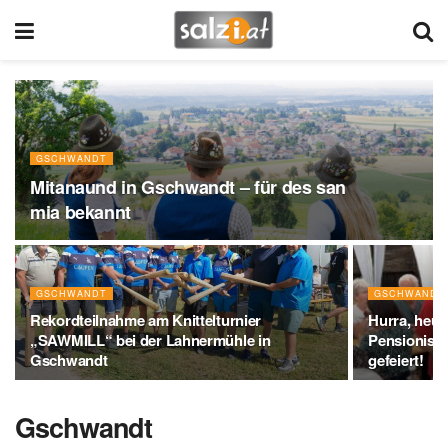
GSCHWANDT
Mitanaund in Gschwandt – für des san
mia bekannt
GSCHWANDT
GSCHWANDT
Rekordteilnahme am Knittelturnier
Hurra, heut
„SAWMILL“ bei der Lahnermühle in
Pensionist
Gschwandt
gefeiert!
Gschwandt