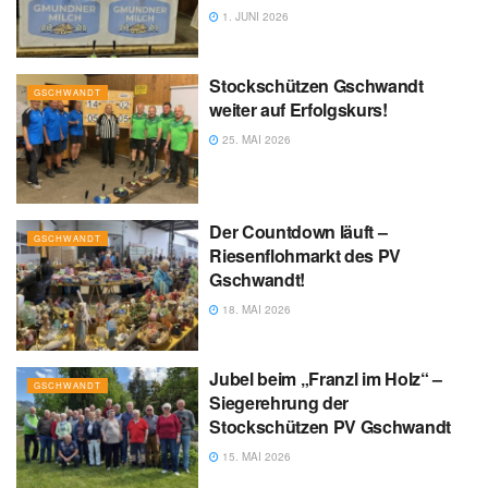
1. JUNI 2026
Stockschützen Gschwandt
GSCHWANDT
weiter auf Erfolgskurs!
25. MAI 2026
Der Countdown läuft –
GSCHWANDT
Riesenflohmarkt des PV
Gschwandt!
18. MAI 2026
Jubel beim „Franzl im Holz“ –
GSCHWANDT
Siegerehrung der
Stockschützen PV Gschwandt
15. MAI 2026