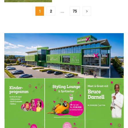
1
2
…
75