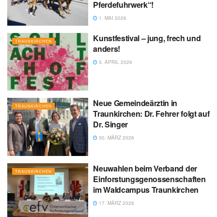
Pferdefuhrwerk“!
1. MAI 2026
Kunstfestival – jung, frech und
TRAUNKIRCHEN
anders!
3. APRIL 2026
Neue Gemeindeärztin in
TRAUNKIRCHEN
Traunkirchen: Dr. Fehrer folgt auf
Dr. Singer
30. MÄRZ 2026
Neuwahlen beim Verband der
TRAUNKIRCHEN
Einforstungsgenossenschaften
im Waldcampus Traunkirchen
17. MÄRZ 2026