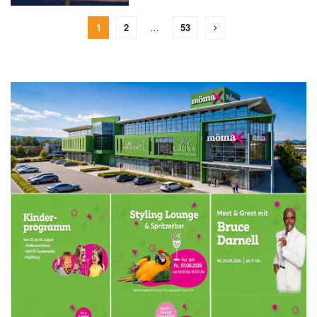
1
2
…
53