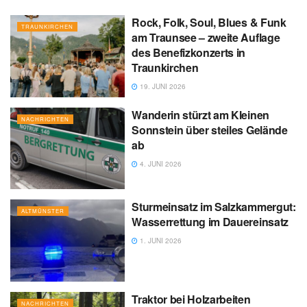
Rock, Folk, Soul, Blues & Funk
TRAUNKIRCHEN
am Traunsee – zweite Auflage
des Benefizkonzerts in
Traunkirchen
19. JUNI 2026
Wanderin stürzt am Kleinen
NACHRICHTEN
Sonnstein über steiles Gelände
ab
4. JUNI 2026
Sturmeinsatz im Salzkammergut:
ALTMÜNSTER
Wasserrettung im Dauereinsatz
1. JUNI 2026
Traktor bei Holzarbeiten
NACHRICHTEN