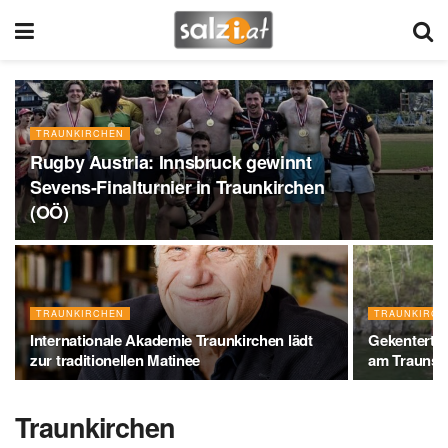
TRAUNKIRCHEN
Rugby Austria: Innsbruck gewinnt
Sevens-Finalturnier in Traunkirchen
(OÖ)
TRAUNKIRCHEN
TRAUNKIRCH
Internationale Akademie Traunkirchen lädt
Gekentertes
zur traditionellen Matinee
am Traunse
Traunkirchen