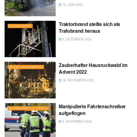
15. JUNI 2023
Traktorbrand stellte sich als
NACHRICHTEN
Trafobrand heraus
2. DEZEMBER 2022
Zauberhafter Hausruckwald im
BEZIRK VÖCKLABRUCK
Advent 2022
16. NOVEMBER 2022
Manipulierte Fahrtenschreiber
NEUKIRCHEN A.D. VÖCKLA
aufgeflogen
9. NOVEMBER 2022