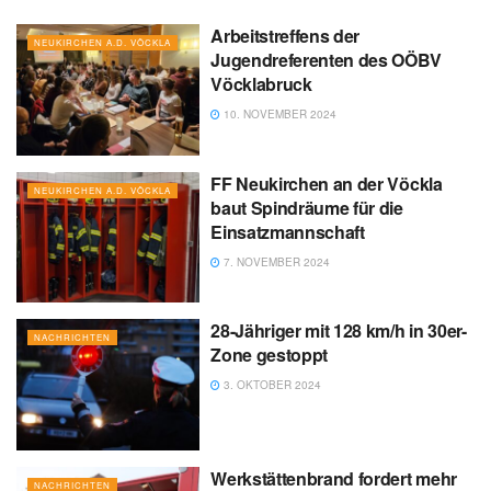
Arbeitstreffens der
NEUKIRCHEN A.D. VÖCKLA
Jugendreferenten des OÖBV
Vöcklabruck
10. NOVEMBER 2024
FF Neukirchen an der Vöckla
NEUKIRCHEN A.D. VÖCKLA
baut Spindräume für die
Einsatzmannschaft
7. NOVEMBER 2024
28-Jähriger mit 128 km/h in 30er-
NACHRICHTEN
Zone gestoppt
3. OKTOBER 2024
Werkstättenbrand fordert mehr
NACHRICHTEN