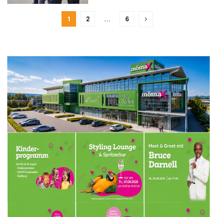
1
2
…
6