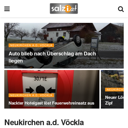
NEUKIRCHEN A.D. VÖCKLA
Auto blieb nach Überschlag am Dach
liegen
NEUKIRCHEN 
NEUKIRCHEN A.D. VÖCKLA
Neuer Lösc
Nackter Hotelgast löst Feuerwehreinsatz aus
Zipf
Neukirchen a.d. Vöckla