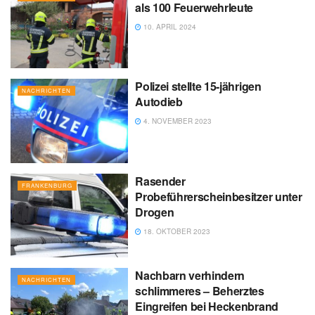
als 100 Feuerwehrleute
10. APRIL 2024
Polizei stellte 15-jährigen
NACHRICHTEN
Autodieb
4. NOVEMBER 2023
Rasender
FRANKENBURG
Probeführerscheinbesitzer unter
Drogen
18. OKTOBER 2023
Nachbarn verhindern
NACHRICHTEN
schlimmeres – Beherztes
Eingreifen bei Heckenbrand