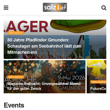
GMUNDEN
80 Jahre Pfadfinder Gmunden:
Schaulager am Seebahnhof lädt zum
Mitmachen ein
GMUNDEN
GMUNDEN
Magische Ballnacht: Unvergesslicher Abend
für den guten Zweck
FutureConv
Events