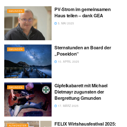
PV-Strom im gemeinsamen
GMUNDEN
Haus teilen – dank GEA
5. MAI 2025
Sternstunden an Board der
GMUNDEN
„Poseidon“
10. APRIL 2025
Gipfelkabarett mit Michael
GMUNDEN
Dietmayr zugunsten der
Bergrettung Gmunden
17. MÄRZ 2025
FELIX Wirtshausfestival 2025:
ALTMÜNSTER