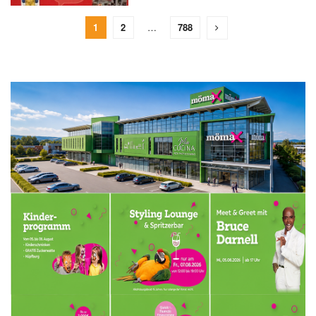
1
2
…
788