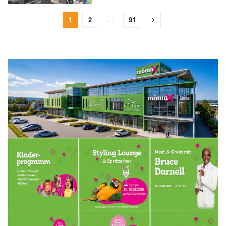
1
2
…
91