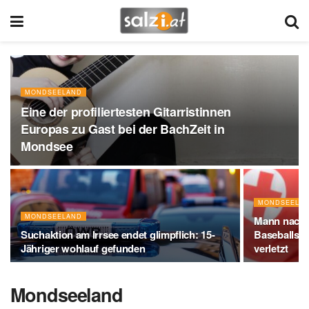
MONDSEELAND
Eine der profiliertesten Gitarristinnen
Europas zu Gast bei der BachZeit in
Mondsee
MONDSEELA
MONDSEELAND
Mann nach 
Suchaktion am Irrsee endet glimpflich: 15-
Baseballsch
Jähriger wohlauf gefunden
verletzt
Mondseeland