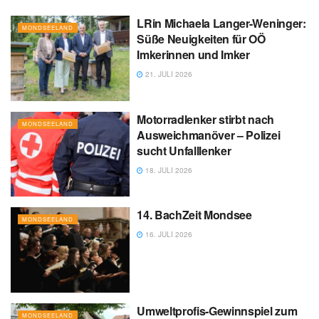
LRin Michaela Langer-Weninger:
MONDSEELAND
Süße Neuigkeiten für OÖ
Imkerinnen und Imker
21. JULI 2026
Motorradlenker stirbt nach
MONDSEELAND
Ausweichmanöver – Polizei
sucht Unfalllenker
18. JULI 2026
14. BachZeit Mondsee
MONDSEELAND
16. JULI 2026
Umweltprofis-Gewinnspiel zum
MONDSEELAND