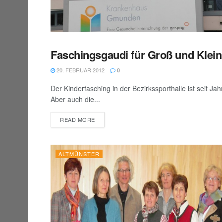
Faschingsgaudi für Groß und Klei
BEZIRK GMUNDEN
20. FEBRUAR 2012
0
Der Kinderfasching in der Bezirkssporthalle ist seit J
Aber auch die...
DETAILS
READ MORE
ALTMÜNSTER