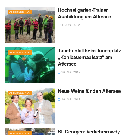
Hochseilgarten-Trainer
ATTERSEE A.A.
Ausbildung am Attersee
4. JUNI 2012
Tauchunfall beim Tauchplatz
ATTERSEE A.A.
„Kohlbauernaufsatz“ am
Attersee
26. MAI 2012
Neue Weine für den Attersee
ATTERSEE A.A.
18. MAI 2012
St. Georgen: Verkehrsrowdy
ATTERSEE A.A.