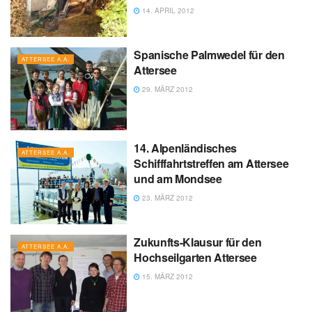
14. APRIL 2012
Spanische Palmwedel für den
ATTERSEE A.A.
Attersee
29. MÄRZ 2012
14. Alpenländisches
ATTERSEE A.A.
Schifffahrtstreffen am Attersee
und am Mondsee
23. MÄRZ 2012
Zukunfts-Klausur für den
ATTERSEE A.A.
Hochseilgarten Attersee
15. MÄRZ 2012