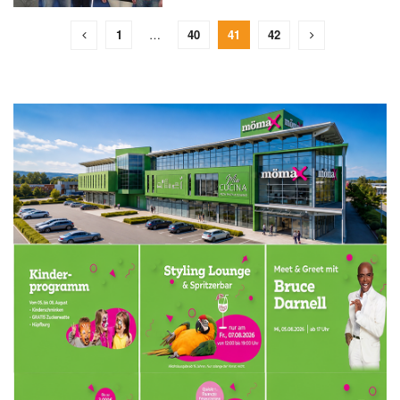
1
…
40
41
42