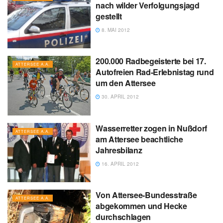
nach wilder Verfolgungsjagd
gestellt
8. MAI 2012
200.000 Radbegeisterte bei 17.
ATTERSEE A.A.
Autofreien Rad-Erlebnistag rund
um den Attersee
30. APRIL 2012
Wasserretter zogen in Nußdorf
ATTERSEE A.A.
am Attersee beachtliche
Jahresbilanz
16. APRIL 2012
Von Attersee-Bundesstraße
ATTERSEE A.A.
abgekommen und Hecke
durchschlagen