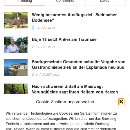
Trending
Comments
Latest
Wenig bekanntes Ausflugsziel „Steirischer
Bodensee“
16. JULI 2026
Boje 18 setzt Anker am Traunsee
17. JULI 2026
Stadtgemeinde Gmunden schreibt Vergabe von
Gastronomiebetrieb an der Esplanade neu aus
6. AUGUST 2026
Nach schwerem Unfall am Miesweg:
Verunglückte sagt ihren Helfern von Herzen
Danke
Cookie-Zustimmung verwalten
3. AUGUST 2026
Wir verwenden Technologien wie Cookies, um Geräteinformationen zu
speichern und/oder darauf zuzugreifen. Wir tun dies, um das Browsing-
Erlebnis zu verbessern und um teilweise personalisierte Werbung
anzuzeigen. Wenn du nicht zustimmst oder die Zustimmung widerrufst,