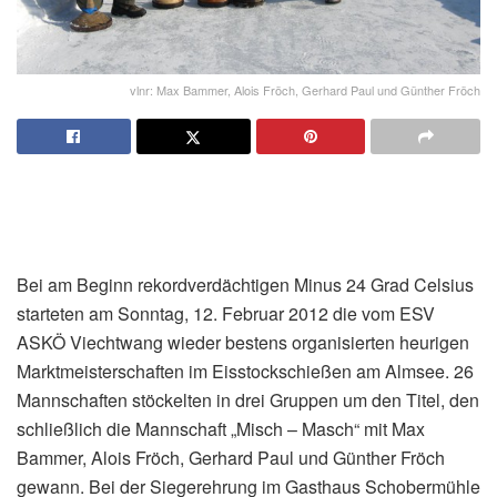
vlnr: Max Bammer, Alois Fröch, Gerhard Paul und Günther Fröch
Bei am Beginn rekordverdächtigen Minus 24 Grad Celsius
starteten am Sonntag, 12. Februar 2012 die vom ESV
ASKÖ Viechtwang wieder bestens organisierten heurigen
Marktmeisterschaften im Eisstockschießen am Almsee. 26
Mannschaften stöckelten in drei Gruppen um den Titel, den
schließlich die Mannschaft „Misch – Masch“ mit Max
Bammer, Alois Fröch, Gerhard Paul und Günther Fröch
gewann. Bei der Siegerehrung im Gasthaus Schobermühle