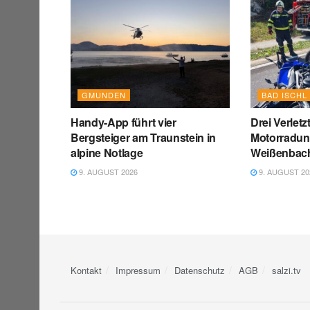
GMUNDEN
BAD ISCHL
Handy-App führt vier
Drei Verletz
Bergsteiger am Traunstein in
Motorradunf
alpine Notlage
Weißenbach
9. AUGUST 2026
9. AUGUST 20
Kontakt
Impressum
Datenschutz
AGB
salzi.tv