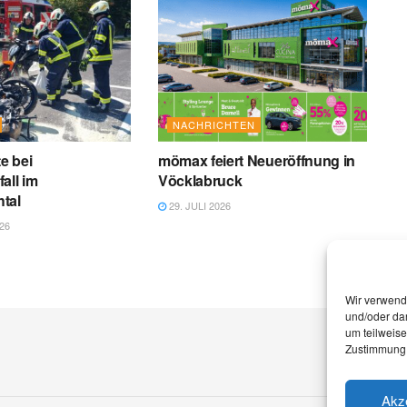
NACHRICHTEN
te bei
mömax feiert Neueröffnung in
all im
Vöcklabruck
tal
29. JULI 2026
26
Wir verwend
und/oder dar
um teilweis
Zustimmung 
Akz