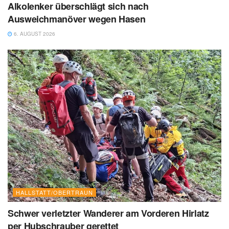
Alkolenker überschlägt sich nach
Ausweichmanöver wegen Hasen
6. AUGUST 2026
HALLSTATT/OBERTRAUN
Schwer verletzter Wanderer am Vorderen Hirlatz
per Hubschrauber gerettet