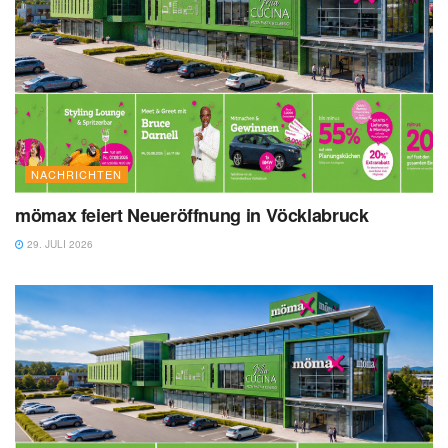
NACHRICHTEN
mömax feiert Neueröffnung in Vöcklabruck
29. JULI 2026