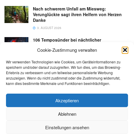
Nach schwerem Unfall am Miesweg:
Verunglückte sagt ihren Helfern von Herzen
Danke
3. AUGUST 2026
106 Temposünder bei nächtlicher
Schwerpunktaktion in Gmunden
Cookie-Zustimmung verwalten
18. JULI 2026
Wir verwenden Technologien wie Cookies, um Geräteinformationen zu
speichern und/oder darauf zuzugreifen. Wir tun dies, um das Browsing-
Erlebnis zu verbessern und um teilweise personalisierte Werbung
anzuzeigen. Wenn du nicht zustimmst oder die Zustimmung widerrufst,
kann dies bestimmte Merkmale und Funktionen beeinträchtigen.
Kontakt
Impressum
Datenschutz
AGB
salzi.tv
Akzeptieren
Ablehnen
© 2026 | Alle Rechte sowie Irrtümer, Satz- und Druckfehler vorbehalten!
Einstellungen ansehen