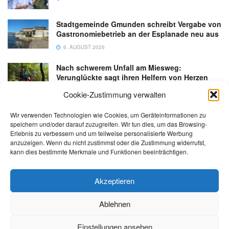
Stadtgemeinde Gmunden schreibt Vergabe von
Gastronomiebetrieb an der Esplanade neu aus
6. AUGUST 2026
Nach schwerem Unfall am Miesweg:
Verunglückte sagt ihren Helfern von Herzen
Danke
Cookie-Zustimmung verwalten
3. AUGUST 2026
Wir verwenden Technologien wie Cookies, um Geräteinformationen zu
speichern und/oder darauf zuzugreifen. Wir tun dies, um das Browsing-
Erlebnis zu verbessern und um teilweise personalisierte Werbung
anzuzeigen. Wenn du nicht zustimmst oder die Zustimmung widerrufst,
kann dies bestimmte Merkmale und Funktionen beeinträchtigen.
Kontakt
Impressum
Datenschutz
AGB
salzi.tv
Akzeptieren
Ablehnen
© 2026 | Alle Rechte sowie Irrtümer, Satz- und Druckfehler vorbehalten!
Einstellungen ansehen