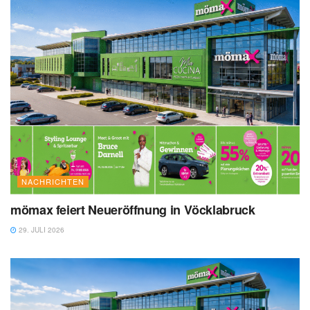
NACHRICHTEN
mömax feiert Neueröffnung in Vöcklabruck
29. JULI 2026