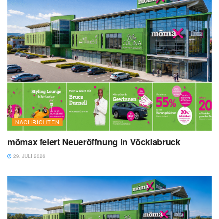
NACHRICHTEN
mömax feiert Neueröffnung in Vöcklabruck
29. JULI 2026