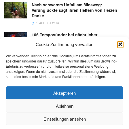
Nach schwerem Unfall am Miesweg:
Verunglückte sagt ihren Helfern von Herzen
Danke
3. AUGUST 2026
106 Temposünder bei nächtlicher
Schwerpunktaktion in Gmunden
Cookie-Zustimmung verwalten
18. JULI 2026
Wir verwenden Technologien wie Cookies, um Geräteinformationen zu
speichern und/oder darauf zuzugreifen. Wir tun dies, um das Browsing-
Erlebnis zu verbessern und um teilweise personalisierte Werbung
anzuzeigen. Wenn du nicht zustimmst oder die Zustimmung widerrufst,
kann dies bestimmte Merkmale und Funktionen beeinträchtigen.
Kontakt
Impressum
Datenschutz
AGB
salzi.tv
Akzeptieren
Ablehnen
© 2026 | Alle Rechte sowie Irrtümer, Satz- und Druckfehler vorbehalten!
Einstellungen ansehen