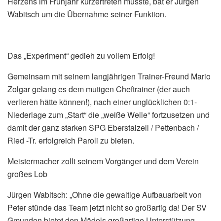
Herzens im Frühjahr kürzertreten musste, bat er Jürgen
Wabitsch um die Übernahme seiner Funktion.
Das „Experiment“ gedieh zu vollem Erfolg!
Gemeinsam mit seinem langjährigen Trainer-Freund Mario
Zolgar gelang es dem mutigen Cheftrainer (der auch
verlieren hätte können!), nach einer unglücklichen 0:1-
Niederlage zum „Start“ die „weiße Welle“ fortzusetzen und
damit der ganz starken SPG Eberstalzell / Pettenbach /
Ried -Tr. erfolgreich Paroli zu bieten.
Meistermacher zollt seinem Vorgänger und dem Verein
großes Lob
Jürgen Wabitsch: „Ohne die gewaltige Aufbauarbeit von
Peter stünde das Team jetzt nicht so großartig da! Der SV
Gmunden bietet den Mädels großartige Unterstützung,