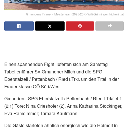
Gmundens Frauen- Meisterteam 2025/26 © Willi Grinninger, kickerin.at
Einen spannenden Fight lieferten sich am Samstag
Tabellenführer SV Gmundner Milch und die SPG
Eberstalzell / Pettenbach / Ried i.Trkr. um den Titel in der
Frauenklasse OÖ Süd/West:
Gmunden– SPG Eberstalzell / Pettenbach / Ried i.Trkr. 4:1
(2:1) Tore: Nina Grieshofer (2), Anna Katharina Stockinger,
Eva Ramsimmer; Tamara Kaufmann.
Die Gäste starteten ähnlich energisch wie die Heimelf in