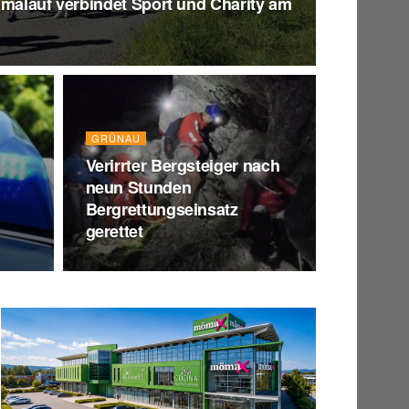
amalauf verbindet Sport und Charity am
GRÜNAU
Verirrter Bergsteiger nach
neun Stunden
Bergrettungseinsatz
gerettet