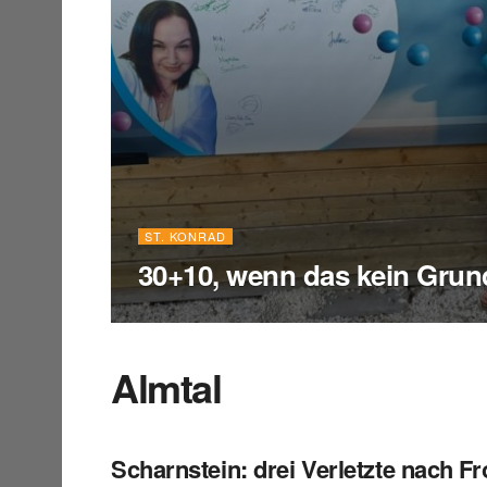
ST. KONRAD
30+10, wenn das kein Grund
Almtal
Scharnstein: drei Verletzte nach 
ALMTAL