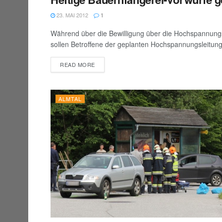
ALMTAL
23. MAI 2012
1
Während über die Bewilligung über die Hochspannungsl
sollen Betroffene der geplanten Hochspannungsleitung.
DETAILS
READ MORE
ALMTAL