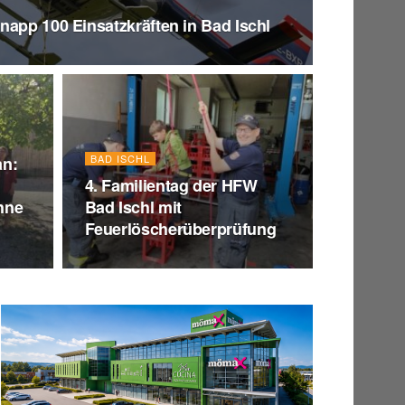
napp 100 Einsatzkräften in Bad Ischl
BAD ISCHL
an:
4. Familientag der HFW
hne
Bad Ischl mit
Feuerlöscherüberprüfung