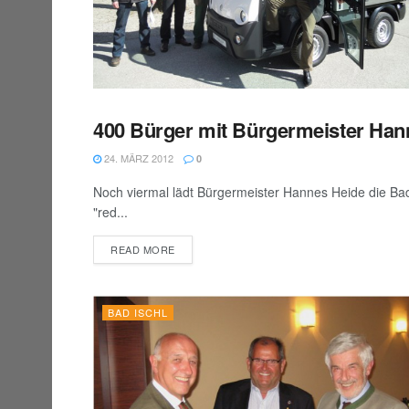
400 Bürger mit Bürgermeister Han
BAD ISCHL
24. MÄRZ 2012
0
Noch viermal lädt Bürgermeister Hannes Heide die Ba
"red...
DETAILS
READ MORE
BAD ISCHL