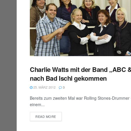
Charlie Watts mit der Band „ABC 
BAD ISCHL
nach Bad Ischl gekommen
25. MÄRZ 2012
3
Bereits zum zweiten Mal war Rolling Stones-Drummer 
einem...
DETAILS
READ MORE