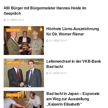
400 Bürger mit Bürgermeister Hannes Heide im
BAD ISCHL
Gespräch
24. MÄRZ 2012
Höchste Lions-Auszeichnung
BAD ISCHL
für Dir. Werner Riener
24. MÄRZ 2012
Leiterwechsel in der VKB-Bank
BAD ISCHL
Bad Ischl
22. MÄRZ 2012
Bad Ischl in Japan – Exponate
BAD ISCHL
am Weg zur Ausstellung
„Kaiserin Elisabeth“