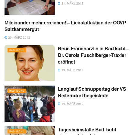
21. MÄRZ 2012
Miteinander mehr erreichen! – Liebstattaktion der OÖVP
BAD GOISERN
Salzkammergut
20. MÄRZ 2012
Neue Frauenärztin in Bad Ischl –
BAD ISCHL
Dr. Carola Fuschlberger-Traxler
eröffnet
19. MÄRZ 2012
Langlauf Schnuppertag der VS
BAD ISCHL
Reiterndorf begeisterte
19. MÄRZ 2012
Tagesheimstätte Bad Ischl
BAD ISCHL