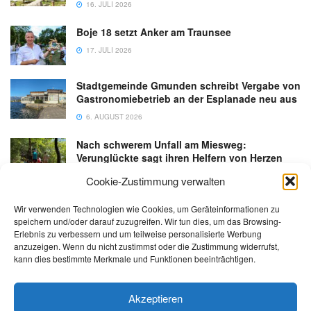
16. JULI 2026
Boje 18 setzt Anker am Traunsee
17. JULI 2026
Stadtgemeinde Gmunden schreibt Vergabe von
Gastronomiebetrieb an der Esplanade neu aus
6. AUGUST 2026
Nach schwerem Unfall am Miesweg:
Verunglückte sagt ihren Helfern von Herzen
Danke
Cookie-Zustimmung verwalten
3. AUGUST 2026
Wir verwenden Technologien wie Cookies, um Geräteinformationen zu
speichern und/oder darauf zuzugreifen. Wir tun dies, um das Browsing-
Erlebnis zu verbessern und um teilweise personalisierte Werbung
anzuzeigen. Wenn du nicht zustimmst oder die Zustimmung widerrufst,
kann dies bestimmte Merkmale und Funktionen beeinträchtigen.
Kontakt
Impressum
Datenschutz
AGB
salzi.tv
Akzeptieren