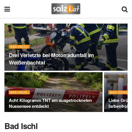
BAD ISCHL
Drei Verletzte bei Motorradunfall im
Weißenbachtal
BAD ISCHL
BAD ISCHL
Acht Kilogramm TNT am ausgetrockneten
Liebe Grüße
Nussensee entdeckt
farbenfrohe
Bad Ischl