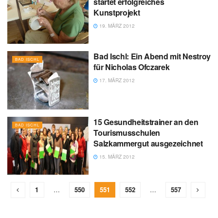
startet erfolgreiches
Kunstprojekt
19. MÄRZ 2012
Bad Ischl: Ein Abend mit Nestroy
BAD ISCHL
für Nicholas Ofczarek
17. MÄRZ 2012
15 Gesundheitstrainer an den
BAD ISCHL
Tourismusschulen
Salzkammergut ausgezeichnet
15. MÄRZ 2012
1
…
550
551
552
…
557