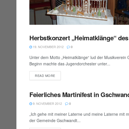
Herbstkonzert „Heimatklänge“ de
BEZIRK GMUNDEN
19. NOVEMBER 2012
0
Unter dem Motto „Heimatklänge“ lud der Musikverein 
Beginn machte das Jugendorchester unter...
DETAILS
READ MORE
Feierliches Martinifest in Gschwan
BEZIRK GMUNDEN
9. NOVEMBER 2012
0
„Ich gehe mit meiner Laterne und meine Laterne mit m
der Gemeinde Gschwandt...