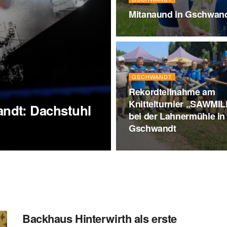
Mitanaund in Gschwandt
GSCHWANDT
Rekordteilnahme am
Knittelturnier „SAWMIL
ndt: Dachstuhl
bei der Lahnermühle in
Gschwandt
Backhaus Hinterwirth als erste