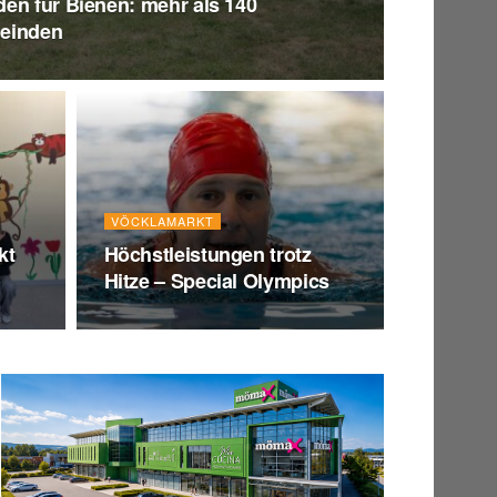
en für Bienen: mehr als 140
meinden
VÖCKLAMARKT
kt
Höchstleistungen trotz
Hitze – Special Olympics