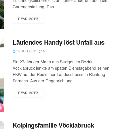
Zuständigkeitsbereich zählt unter anderem auch die
Gartengestaltung. Das...
DETAILS
READ MORE
Läutendes Handy löst Unfall aus
18. JULI 2012
0
Ein 27-jähriger Mann aus Saxigen im Bezirk
Vöcklabruck lenkte am späten Dienstagabend seinen
PKW auf der Redleitner Landesstrasse in Richtung
Fornach. Aus der Gegenrichtung...
DETAILS
READ MORE
Kolpingsfamilie Vöcklabruck