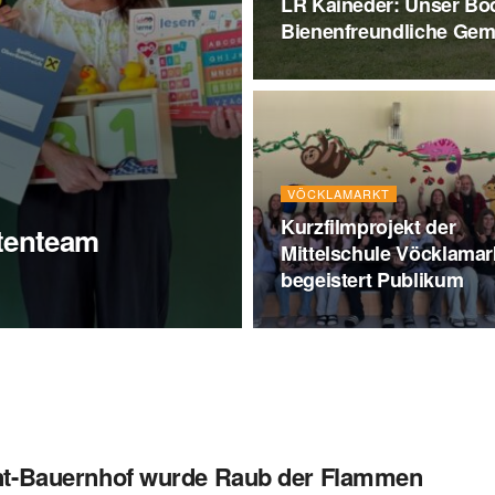
LR Kaineder: Unser Bod
Bienenfreundliche Ge
VÖCKLAMARKT
Kurzfilmprojekt der
tenteam
Mittelschule Vöcklamar
begeistert Publikum
ant-Bauernhof wurde Raub der Flammen