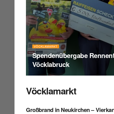
VÖCKLAMARKT
Spendenübergabe Rennen
Vöcklabruck
Vöcklamarkt
Großbrand in Neukirchen – Vierk
AMPFLWANG I.H.