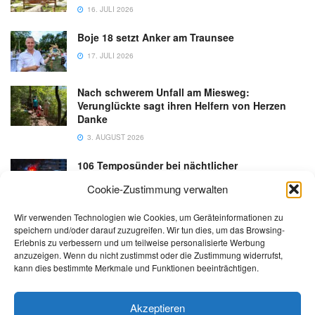
16. JULI 2026
Boje 18 setzt Anker am Traunsee
17. JULI 2026
Nach schwerem Unfall am Miesweg:
Verunglückte sagt ihren Helfern von Herzen
Danke
3. AUGUST 2026
106 Temposünder bei nächtlicher
Schwerpunktaktion in Gmunden
Cookie-Zustimmung verwalten
18. JULI 2026
Wir verwenden Technologien wie Cookies, um Geräteinformationen zu
speichern und/oder darauf zuzugreifen. Wir tun dies, um das Browsing-
Erlebnis zu verbessern und um teilweise personalisierte Werbung
anzuzeigen. Wenn du nicht zustimmst oder die Zustimmung widerrufst,
kann dies bestimmte Merkmale und Funktionen beeinträchtigen.
Kontakt
Impressum
Datenschutz
AGB
salzi.tv
Akzeptieren