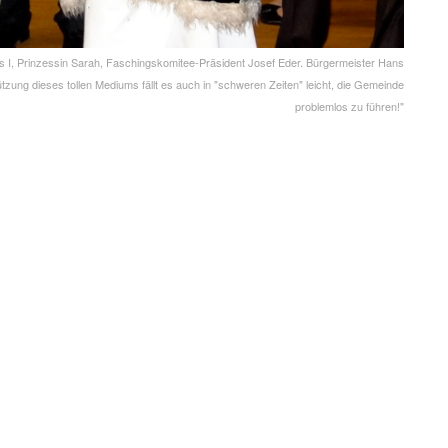
s I, Prinzessin Sarah, Faschingskomitee-Präsident Josef Eder. Bürgermeister Hans
ützung dieses tollen Mediums fällt es auch in "schweren Zeiten" leicht, die Gemeinde
problemlos zu führen!"