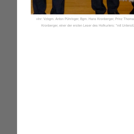
vlnr: Vzbgm. Anton Pühringer, Bgm. Hans Kronberger, Prinz Thoma
Kronberger, einer der ersten Leser des Hofkuriers: "mit Unterst