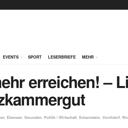
EVENTS
SPORT
LESERBRIEFE
MEHR
ehr erreichen! – Li
lzkammergut
den
,
Ebensee
,
Gmunden
,
Politik / Wirtschaft
,
Scharnstein
,
Vorchdorf
,
Wo