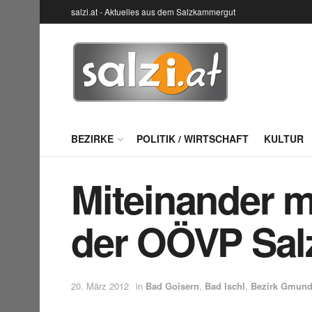
salzi.at - Aktuelles aus dem Salzkammergut
BEZIRKE
POLITIK / WIRTSCHAFT
KULTUR
Miteinander m
der OÖVP Sa
20. März 2012
in
Bad Goisern
,
Bad Ischl
,
Bezirk Gmun