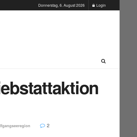
Donnerstag, 6. August 2026
Login
ebstattaktion
2
lfgangseeregion