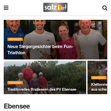
EBENSEE
Neue Siegergesichter beim Fun-
Triathlon
EBENSEE
EBENSEE
Klettersteig
Traditionelles Bratlessen des PV Ebensee
aus schwier
Ebensee