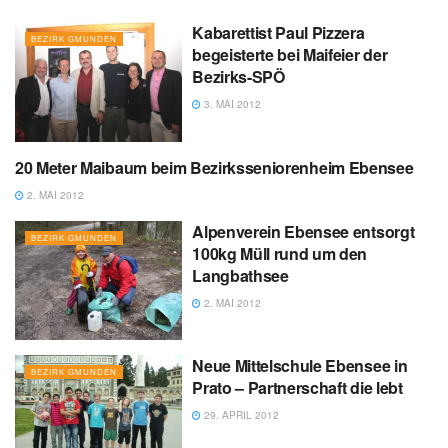
Kabarettist Paul Pizzera
BEZIRK GMUNDEN
begeisterte bei Maifeier der
Bezirks-SPÖ
3. MAI 2012
20 Meter Maibaum beim Bezirksseniorenheim Ebensee
BEZIRK GMUNDEN
2. MAI 2012
Alpenverein Ebensee entsorgt
BEZIRK GMUNDEN
100kg Müll rund um den
Langbathsee
2. MAI 2012
Neue Mittelschule Ebensee in
BEZIRK GMUNDEN
Prato – Partnerschaft die lebt
29. APRIL 2012