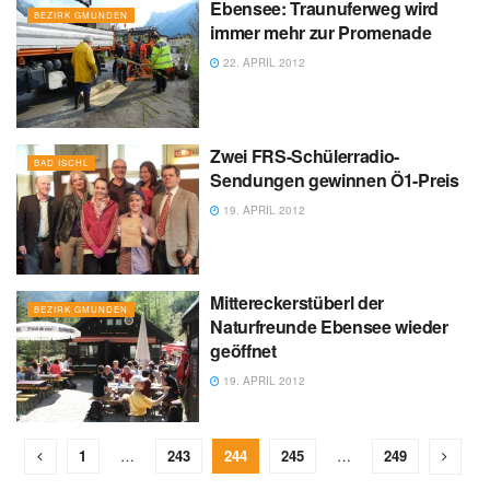
Ebensee: Traunuferweg wird
BEZIRK GMUNDEN
immer mehr zur Promenade
22. APRIL 2012
Zwei FRS-Schülerradio-
BAD ISCHL
Sendungen gewinnen Ö1-Preis
19. APRIL 2012
Mittereckerstüberl der
BEZIRK GMUNDEN
Naturfreunde Ebensee wieder
geöffnet
19. APRIL 2012
1
…
243
244
245
…
249