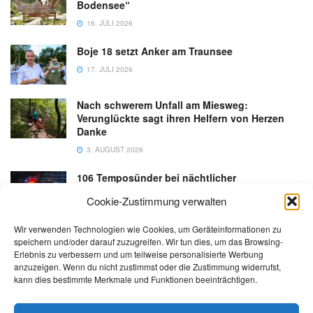
Bodensee“
16. JULI 2026
Boje 18 setzt Anker am Traunsee
17. JULI 2026
Nach schwerem Unfall am Miesweg:
Verunglückte sagt ihren Helfern von Herzen
Danke
3. AUGUST 2026
106 Temposünder bei nächtlicher
Schwerpunktaktion in Gmunden
Cookie-Zustimmung verwalten
18. JULI 2026
Wir verwenden Technologien wie Cookies, um Geräteinformationen zu
speichern und/oder darauf zuzugreifen. Wir tun dies, um das Browsing-
Erlebnis zu verbessern und um teilweise personalisierte Werbung
anzuzeigen. Wenn du nicht zustimmst oder die Zustimmung widerrufst,
kann dies bestimmte Merkmale und Funktionen beeinträchtigen.
Kontakt
Impressum
Datenschutz
AGB
salzi.tv