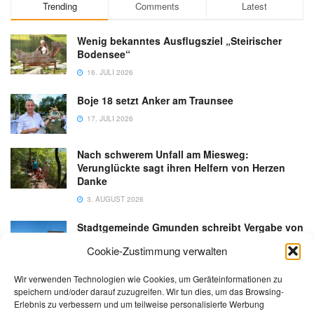
Trending
Comments
Latest
Wenig bekanntes Ausflugsziel „Steirischer
Bodensee“
16. JULI 2026
Boje 18 setzt Anker am Traunsee
17. JULI 2026
Nach schwerem Unfall am Miesweg:
Verunglückte sagt ihren Helfern von Herzen
Danke
3. AUGUST 2026
Stadtgemeinde Gmunden schreibt Vergabe von
Gastronomiebetrieb an der Esplanade neu aus
Cookie-Zustimmung verwalten
6. AUGUST 2026
Wir verwenden Technologien wie Cookies, um Geräteinformationen zu
speichern und/oder darauf zuzugreifen. Wir tun dies, um das Browsing-
Erlebnis zu verbessern und um teilweise personalisierte Werbung