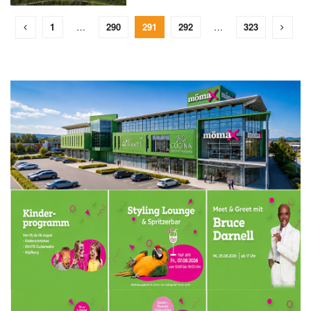
1
…
290
291
292
…
323