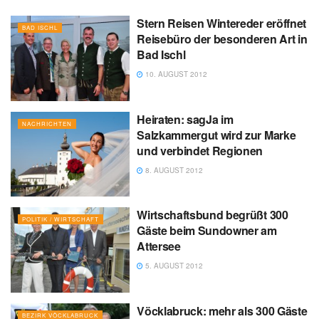
Stern Reisen Wintereder eröffnet
BAD ISCHL
Reisebüro der besonderen Art in
Bad Ischl
10. AUGUST 2012
Heiraten: sagJa im
NACHRICHTEN
Salzkammergut wird zur Marke
und verbindet Regionen
8. AUGUST 2012
Wirtschaftsbund begrüßt 300
POLITIK / WIRTSCHAFT
Gäste beim Sundowner am
Attersee
5. AUGUST 2012
Vöcklabruck: mehr als 300 Gäste
BEZIRK VÖCKLABRUCK