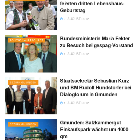
feierten dritten Lebenshaus-
Geburtstag
2. AUGUST 2012
Bundesministerin Maria Fekter
POLITIK / WIRTSCHAFT
zu Besuch bei gespag-Vorstand
1. AUGUST 2012
Staatssekretär Sebastian Kurz
BEZIRK GMUNDEN
und BM Rudolf Hundstorfer bei
Dialogforum in Gmunden
1. AUGUST 2012
Gmunden: Salzkammergut
BEZIRK GMUNDEN
Einkaufspark wächst um 4000
qm