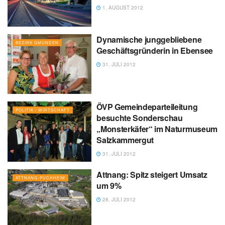
1. AUGUST 2012
Dynamische junggebliebene
BEZIRK GMUNDEN
Geschäftsgründerin in Ebensee
31. JULI 2012
ÖVP Gemeindeparteileitung
POLITIK / WIRTSCHAFT
besuchte Sonderschau
„Monsterkäfer“ im Naturmuseum
Salzkammergut
31. JULI 2012
Attnang: Spitz steigert Umsatz
ATTNANG-PUCHHEIM
um 9%
28. JULI 2012