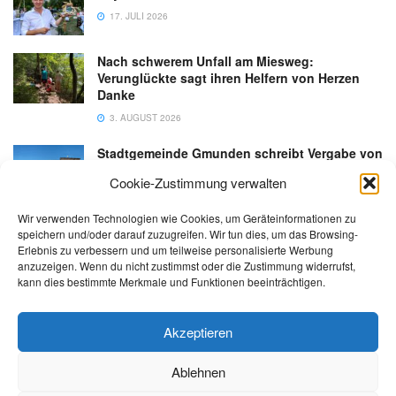
17. JULI 2026
Nach schwerem Unfall am Miesweg:
Verunglückte sagt ihren Helfern von Herzen
Danke
3. AUGUST 2026
Stadtgemeinde Gmunden schreibt Vergabe von
Gastronomiebetrieb an der Esplanade neu aus
Cookie-Zustimmung verwalten
6. AUGUST 2026
Wir verwenden Technologien wie Cookies, um Geräteinformationen zu
speichern und/oder darauf zuzugreifen. Wir tun dies, um das Browsing-
Erlebnis zu verbessern und um teilweise personalisierte Werbung
anzuzeigen. Wenn du nicht zustimmst oder die Zustimmung widerrufst,
kann dies bestimmte Merkmale und Funktionen beeinträchtigen.
Kontakt
Impressum
Datenschutz
AGB
salzi.tv
Akzeptieren
Ablehnen
© 2026 | Alle Rechte sowie Irrtümer, Satz- und Druckfehler vorbehalten!