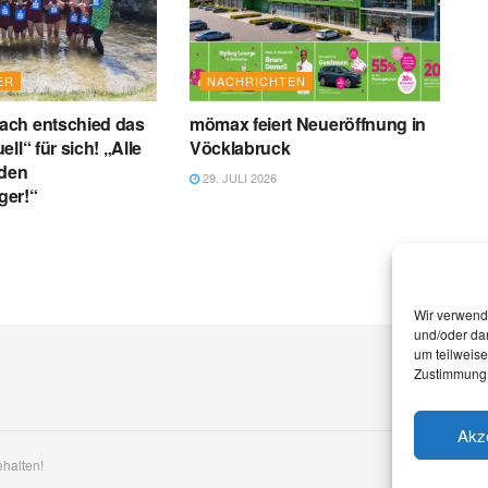
ER
NACHRICHTEN
ch entschied das
mömax feiert Neueröffnung in
ll“ für sich! „Alle
Vöcklabruck
 den
29. JULI 2026
iger!“
Wir verwend
und/oder dar
um teilweis
Zustimmung 
Akz
ehalten!