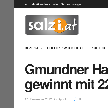
salzi.at - Aktuelles aus dem Salzkammergut
BEZIRKE
POLITIK / WIRTSCHAFT
KULTUR
Gmundner Han
gewinnt mit 2
0
17. Dezember 2012
in
Sport