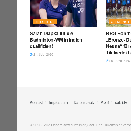
OHLSDORF
ALTMÜNST
Sarah Dlapka für die
BRG Rohrba
Badminton-WM in Indien
„Bronze- Due
qualifiziert!
Neune“ für
Titelverteid
21. JULI 2026
25. JUNI 2026
Kontakt
Impressum
Datenschutz
AGB
salzi.tv
© 2026 | Alle Rechte sowie Irrtümer, Satz- und Druckfehler vorb