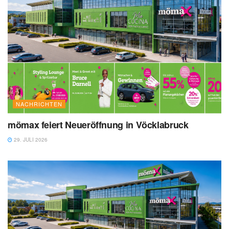
NACHRICHTEN
mömax feiert Neueröffnung in Vöcklabruck
29. JULI 2026