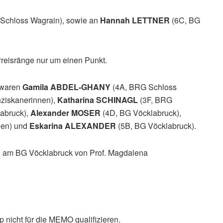
Schloss Wagrain), sowie an
Hannah LETTNER
(6C, BG
reisränge nur um einen Punkt.
 waren
Gamila ABDEL-GHANY
(4A, BRG Schloss
ziskanerinnen),
Katharina SCHINAGL
(3F, BRG
abruck),
Alexander MOSER
(4D, BG Vöcklabruck),
nen) und
Eskarina ALEXANDER
(5B, BG Vöcklabruck).
en am BG Vöcklabruck von Prof. Magdalena
icht für die MEMO qualifizieren.