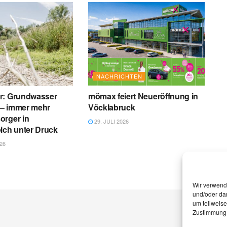
NACHRICHTEN
r: Grundwasser
mömax feiert Neueröffnung in
r – immer mehr
Vöcklabruck
orger in
29. JULI 2026
ich unter Druck
26
Wir verwend
und/oder dar
um teilweis
Zustimmung 