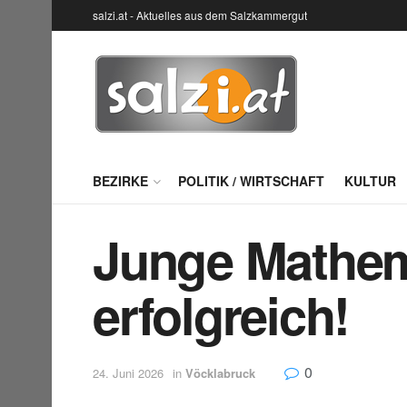
salzi.at - Aktuelles aus dem Salzkammergut
BEZIRKE
POLITIK / WIRTSCHAFT
KULTUR
Junge Mathem
erfolgreich!
0
24. Juni 2026
in
Vöcklabruck