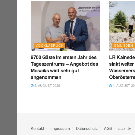
VÖCKLABRUCK
GMUNDEN
9700 Gäste im ersten Jahr des
LR Kainede
Tageszentrums – Angebot des
sinkt weite
Mosaiks wird sehr gut
Wasservers
angenommen
Oberösterre
5. AUGUST 2026
4. AUGUST 20
Kontakt
Impressum
Datenschutz
AGB
salzi.tv