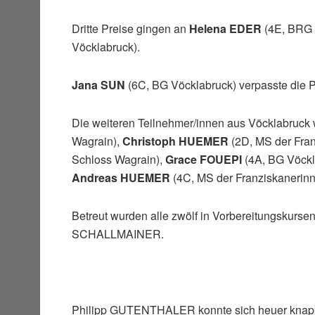
Dritte Preise gingen an
Helena EDER
(4E, BRG 
Vöcklabruck).
Jana SUN
(6C, BG Vöcklabruck) verpasste die P
Die weiteren Teilnehmer/innen aus Vöcklabruck
Wagrain),
Christoph HUEMER
(2D, MS der Fran
Schloss Wagrain),
Grace FOUEPI
(4A, BG Vöckl
Andreas HUEMER
(4C, MS der Franziskanerin
Betreut wurden alle zwölf in Vorbereitungskurs
SCHALLMAINER.
Philipp GUTENTHALER konnte sich heuer knapp n