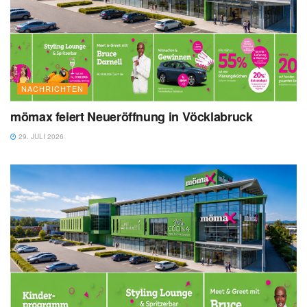
NACHRICHTEN
mömax feiert Neueröffnung in Vöcklabruck
29. JULI 2026