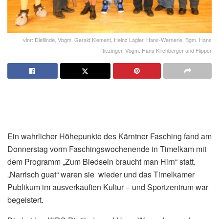
vlnr: Dietlinde, Vbgm. Gerald Klement, Heinz Lagler, Hans-Wernerle, Bgm. Hans
Riezinger, Vbgm. Hans Kirchberger und Flipper
Ein wahrlicher Höhepunkte des Kärntner Fasching fand am
Donnerstag vorm Faschingswochenende in Timelkam mit
dem Programm „Zum Bledsein braucht man Hirn“ statt.
„Narrisch guat“ waren sie wieder und das Timelkamer
Publikum im ausverkauften Kultur – und Sportzentrum war
begeistert.