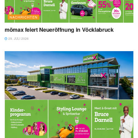
NACHRICHTEN
mömax feiert Neueröffnung in Vöcklabruck
29. JULI 2026