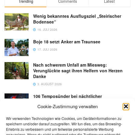
Trending
Comments
Latest
Wenig bekanntes Ausflugsziel „Steirischer
Bodensee“
16. JULI 2026
Boje 18 setzt Anker am Traunsee
17. JULI 2026
Nach schwerem Unfall am Miesweg:
Verunglückte sagt ihren Helfern von Herzen
Danke
3. AUGUST 2026
106 Temposünder bei nächtlicher
Schwerpunktaktion in Gmunden
Cookie-Zustimmung verwalten
18. JULI 2026
Wir verwenden Technologien wie Cookies, um Geräteinformationen zu
speichern und/oder darauf zuzugreifen. Wir tun dies, um das Browsing-
Erlebnis zu verbessern und um teilweise personalisierte Werbung
anzuzeigen. Wenn du nicht zustimmst oder die Zustimmung widerrufst,