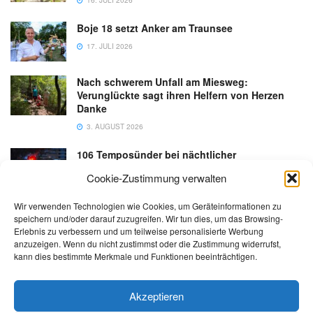
Boje 18 setzt Anker am Traunsee
17. JULI 2026
Nach schwerem Unfall am Miesweg:
Verunglückte sagt ihren Helfern von Herzen
Danke
3. AUGUST 2026
106 Temposünder bei nächtlicher
Schwerpunktaktion in Gmunden
Cookie-Zustimmung verwalten
18. JULI 2026
Wir verwenden Technologien wie Cookies, um Geräteinformationen zu
speichern und/oder darauf zuzugreifen. Wir tun dies, um das Browsing-
Erlebnis zu verbessern und um teilweise personalisierte Werbung
anzuzeigen. Wenn du nicht zustimmst oder die Zustimmung widerrufst,
kann dies bestimmte Merkmale und Funktionen beeinträchtigen.
Kontakt
Impressum
Datenschutz
AGB
salzi.tv
Akzeptieren