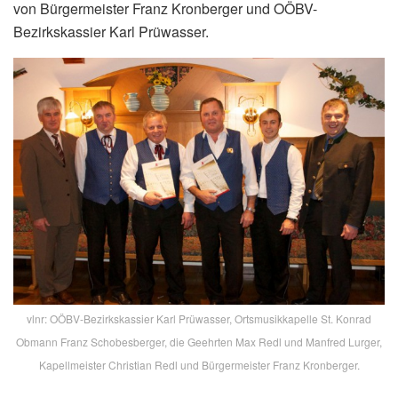
von Bürgermeister Franz Kronberger und OÖBV-
Bezirkskassier Karl Prüwasser.
vlnr: OÖBV-Bezirkskassier Karl Prüwasser, Ortsmusikkapelle St. Konrad
Obmann Franz Schobesberger, die Geehrten Max Redl und Manfred Lurger,
Kapellmeister Christian Redl und Bürgermeister Franz Kronberger.