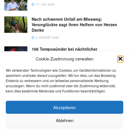
17. JULI 2026
Nach schwerem Unfall am Miesweg:
Verunglückte sagt ihren Helfern von Herzen
Danke
3. AUGUST 2026
106 Temposünder bei nächtlicher
Schwerpunktaktion in Gmunden
Cookie-Zustimmung verwalten
18. JULI 2026
Wir verwenden Technologien wie Cookies, um Geräteinformationen zu
speichern und/oder darauf zuzugreifen. Wir tun dies, um das Browsing-
Erlebnis zu verbessern und um teilweise personalisierte Werbung
anzuzeigen. Wenn du nicht zustimmst oder die Zustimmung widerrufst,
kann dies bestimmte Merkmale und Funktionen beeinträchtigen.
Kontakt
Impressum
Datenschutz
AGB
salzi.tv
Akzeptieren
Ablehnen
© 2026 | Alle Rechte sowie Irrtümer, Satz- und Druckfehler vorbehalten!