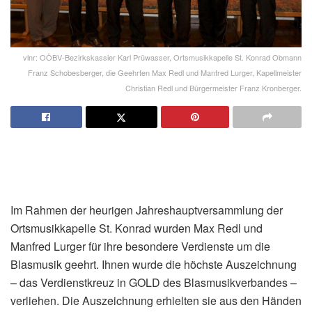
vlnr: OÖBV-Bezirkskassier Karl Prüwasser, Ortsmusikkapelle St. Konrad Obmann
Franz Schobesberger, die Geehrten Max Redl und Manfred Lurger, Kapellmeister
Christian Redl und Bürgermeister Franz Kronberger.
Im Rahmen der heurigen Jahreshauptversammlung der
Ortsmusikkapelle St. Konrad wurden Max Redl und
Manfred Lurger für ihre besondere Verdienste um die
Blasmusik geehrt. Ihnen wurde die höchste Auszeichnung
– das Verdienstkreuz in GOLD des Blasmusikverbandes –
verliehen. Die Auszeichnung erhielten sie aus den Händen