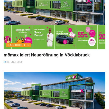
NACHRICHTEN
mömax feiert Neueröffnung in Vöcklabruck
29. JULI 2026