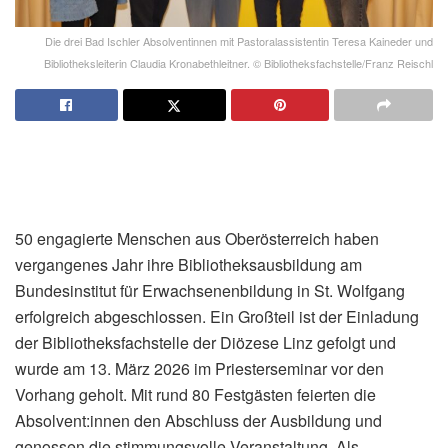
Die drei Bad Ischler Absolventinnen mit Pastoralassistentin Teresa Kaineder und
Bibliotheksleiterin Claudia Kronabethleitner. © Bibliotheksfachstelle/Franz Reischl
50 engagierte Menschen aus Oberösterreich haben
vergangenes Jahr ihre Bibliotheksausbildung am
Bundesinstitut für Erwachsenenbildung in St. Wolfgang
erfolgreich abgeschlossen. Ein Großteil ist der Einladung
der Bibliotheksfachstelle der Diözese Linz gefolgt und
wurde am 13. März 2026 im Priesterseminar vor den
Vorhang geholt. Mit rund 80 Festgästen feierten die
Absolvent:innen den Abschluss der Ausbildung und
genossen die stimmungsvolle Veranstaltung. Als