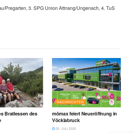
u/Pregarten, 3. SPG Union Attnang/Ungenach, 4. TuS
NACHRICHTEN
les Bratlessen des
mömax feiert Neueröffnung in
e
Vöcklabruck
29. JULI 2026