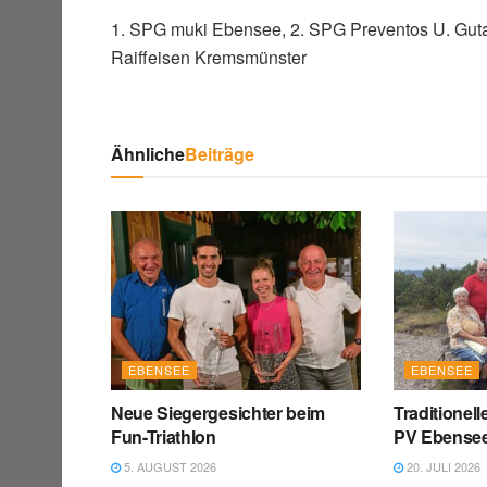
1. SPG muki Ebensee, 2. SPG Preventos U. Guta
Raiffeisen Kremsmünster
Ähnliche
Beiträge
EBENSEE
EBENSEE
Neue Siegergesichter beim
Traditionel
Fun-Triathlon
PV Ebense
5. AUGUST 2026
20. JULI 2026