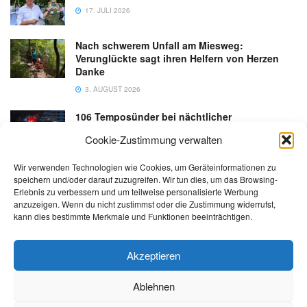
17. JULI 2026
Nach schwerem Unfall am Miesweg:
Verunglückte sagt ihren Helfern von Herzen
Danke
3. AUGUST 2026
106 Temposünder bei nächtlicher
Schwerpunktaktion in Gmunden
Cookie-Zustimmung verwalten
18. JULI 2026
Wir verwenden Technologien wie Cookies, um Geräteinformationen zu
speichern und/oder darauf zuzugreifen. Wir tun dies, um das Browsing-
Erlebnis zu verbessern und um teilweise personalisierte Werbung
anzuzeigen. Wenn du nicht zustimmst oder die Zustimmung widerrufst,
kann dies bestimmte Merkmale und Funktionen beeinträchtigen.
Kontakt
Impressum
Datenschutz
AGB
salzi.tv
Akzeptieren
Ablehnen
© 2026 | Alle Rechte sowie Irrtümer, Satz- und Druckfehler vorbehalten!