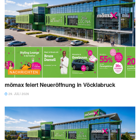
NACHRICHTEN
mömax feiert Neueröffnung in Vöcklabruck
29. JULI 2026