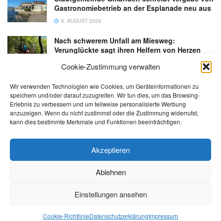
Gastronomiebetrieb an der Esplanade neu aus
6. AUGUST 2026
Nach schwerem Unfall am Miesweg:
Verunglückte sagt ihren Helfern von Herzen
Danke
Cookie-Zustimmung verwalten
3. AUGUST 2026
Wir verwenden Technologien wie Cookies, um Geräteinformationen zu
speichern und/oder darauf zuzugreifen. Wir tun dies, um das Browsing-
Erlebnis zu verbessern und um teilweise personalisierte Werbung
anzuzeigen. Wenn du nicht zustimmst oder die Zustimmung widerrufst,
kann dies bestimmte Merkmale und Funktionen beeinträchtigen.
Kontakt
Impressum
Datenschutz
AGB
salzi.tv
Akzeptieren
Ablehnen
© 2026 | Alle Rechte sowie Irrtümer, Satz- und Druckfehler vorbehalten!
Einstellungen ansehen
Cookie-Richtlinie
Datenschutzerklärung
Impressum