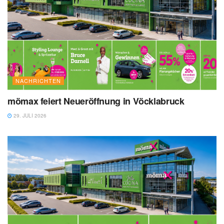
NACHRICHTEN
mömax feiert Neueröffnung in Vöcklabruck
29. JULI 2026