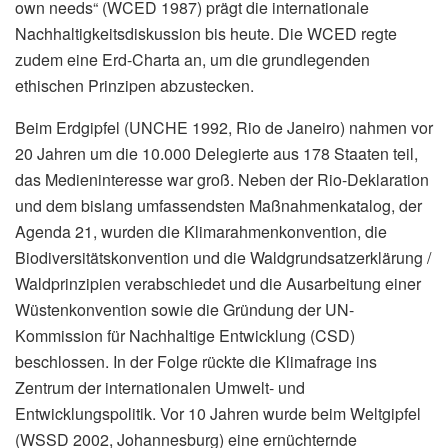
own needs“ (WCED 1987) prägt die internationale
Nachhaltigkeitsdiskussion bis heute. Die WCED regte
zudem eine Erd-Charta an, um die grundlegenden
ethischen Prinzipen abzustecken.
Beim Erdgipfel (UNCHE 1992, Rio de Janeiro) nahmen vor
20 Jahren um die 10.000 Delegierte aus 178 Staaten teil,
das Medieninteresse war groß. Neben der Rio-Deklaration
und dem bislang umfassendsten Maßnahmenkatalog, der
Agenda 21, wurden die Klimarahmenkonvention, die
Biodiversitätskonvention und die Waldgrundsatzerklärung /
Waldprinzipien verabschiedet und die Ausarbeitung einer
Wüstenkonvention sowie die Gründung der UN-
Kommission für Nachhaltige Entwicklung (CSD)
beschlossen. In der Folge rückte die Klimafrage ins
Zentrum der internationalen Umwelt- und
Entwicklungspolitik. Vor 10 Jahren wurde beim Weltgipfel
(WSSD 2002, Johannesburg) eine ernüchternde