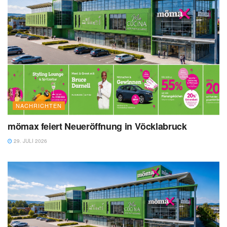
NACHRICHTEN
mömax feiert Neueröffnung in Vöcklabruck
29. JULI 2026