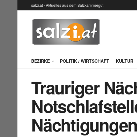
salzi.at - Aktuelles aus dem Salzkammergut
BEZIRKE
POLITIK / WIRTSCHAFT
KULTUR
Trauriger Näc
Notschlafstell
Nächtigunge