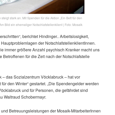
steigt stark an. Mit Spenden für die Aktion „Ein Bett für den
m Bild ein ehemaliger Notschlafstellenklient | Foto: Mosaik
chritten“, berichtet Hindinger.. Arbeitslosigkeit,
 Hauptproblemlagen der NotschlafstellenklientInnen.
Die immer größere Anzahl psychisch Kranker macht uns
 Betroffenen für die Zeit nach der Notschlafstelle
 – das Sozialzentrum Vöcklabruck – hat vor
 für den Winter“ gestartet. „Die Spendengelder werden
cklabruck und für Personen, die gefährdet sind
rau Waltraud Schobermayr.
 und Betreuungsleistungen der Mosaik-MitarbeiterInnen