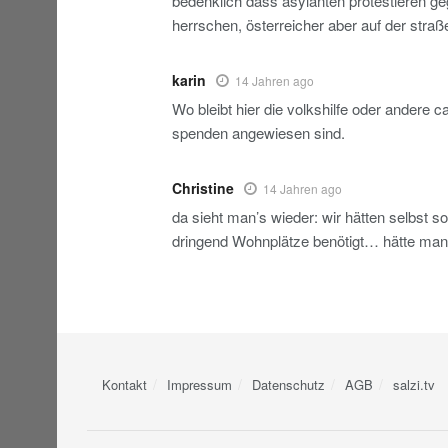
bedenklich dass asylanten protestieren geg
herrschen, österreicher aber auf der stra
karin
14 Jahren ago
Wo bleibt hier die volkshilfe oder andere ca
spenden angewiesen sind.
Christine
14 Jahren ago
da sieht man’s wieder: wir hätten selbst s
dringend Wohnplätze benötigt… hätte man 
Kontakt
Impressum
Datenschutz
AGB
salzi.tv