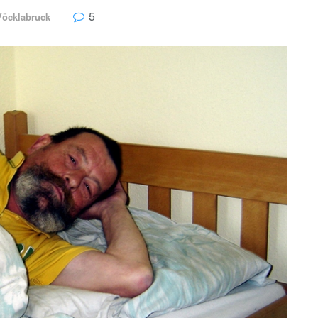
5
Vöcklabruck