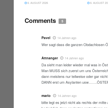
6. AUGUST 2026
6. AUGUST 20
Comments
5
Pavel
14 Jahren ago
Wer sagt dass die ganzen Obdachlosen Ös
Attnanger
14 Jahren ago
Da sieht man leider wieder mal was in Öster
Man MUSS sich zuerst um uns Österreic
dann meistens nur teilweise oder gar nic
DANN erst um Asylanten usw…….ÖSTERRE
mario
14 Jahren ago
bitte legt es jetzt nicht als rechts der mitte