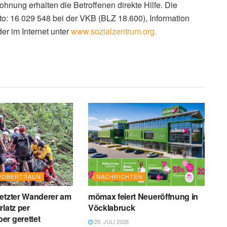
ohnung erhalten die Betroffenen direkte Hilfe. Die
o: 16 029 548 bei der VKB (BLZ 18.600), Information
er im Internet unter
www.sozialzentrum.org.
T/OBERTRAUN
NACHRICHTEN
etzter Wanderer am
mömax feiert Neueröffnung in
rlatz per
Vöcklabruck
er gerettet
29. JULI 2026