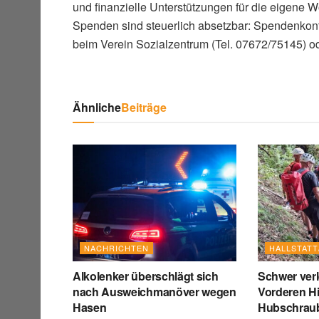
und finanzielle Unterstützungen für die eigene W
Spenden sind steuerlich absetzbar: Spendenkont
beim Verein Sozialzentrum (Tel. 07672/75145) od
Ähnliche
Beiträge
NACHRICHTEN
HALLSTAT
Alkolenker überschlägt sich
Schwer verl
nach Ausweichmanöver wegen
Vorderen Hi
Hasen
Hubschraub