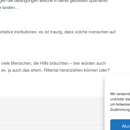
en die bedingungen welche in bereit gestellten quartieren
ße landen…
ritative institutionen. es ist traurig, dass solche menschen auf
o viele Menschen, die Hilfe bräuchten – hier würden auch
ev. ja auch das ehem. Rittertal heranziehen können oder?
Wir verwend
und/oder dar
um teilweis
Zustimmung 
Akz