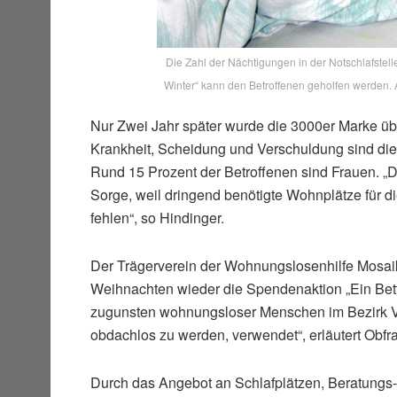
Die Zahl der Nächtigungen in der Notschlafstelle 
Winter“ kann den Betroffenen geholfen werden. A
Nur Zwei Jahr später wurde die 3000er Marke übers
Krankheit, Scheidung und Verschuldung sind die
Rund 15 Prozent der Betroffenen sind Frauen. „
Sorge, weil dringend benötigte Wohnplätze für die
fehlen“, so Hindinger.
Der Trägerverein der Wohnungslosenhilfe Mosaik
Weihnachten wieder die Spendenaktion „Ein Bett
zugunsten wohnungsloser Menschen im Bezirk Vö
obdachlos zu werden, verwendet“, erläutert Obf
Durch das Angebot an Schlafplätzen, Beratungs-