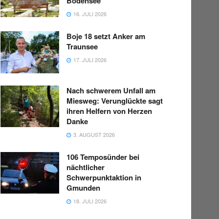
Bodensee“
16. JULI 2026
Boje 18 setzt Anker am
Traunsee
17. JULI 2026
Nach schwerem Unfall am
Miesweg: Verunglückte sagt
ihren Helfern von Herzen
Danke
3. AUGUST 2026
106 Temposünder bei
nächtlicher
Schwerpunktaktion in
Gmunden
18. JULI 2026