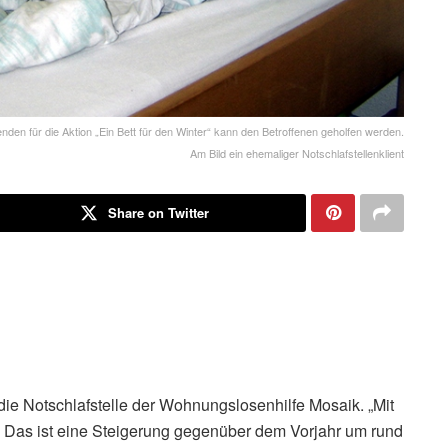
penden für die Aktion „Ein Bett für den Winter“ kann den Betroffenen geholfen werden.
Am Bild ein ehemaliger Notschlafstellenklient
Share on Twitter
ie Notschlafstelle der Wohnungslosenhilfe Mosaik. „Mit
 Das ist eine Steigerung gegenüber dem Vorjahr um rund