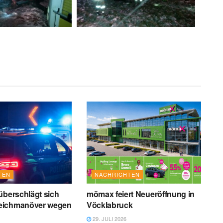
TEN
NACHRICHTEN
überschlägt sich
mömax feiert Neueröffnung in
eichmanöver wegen
Vöcklabruck
29. JULI 2026