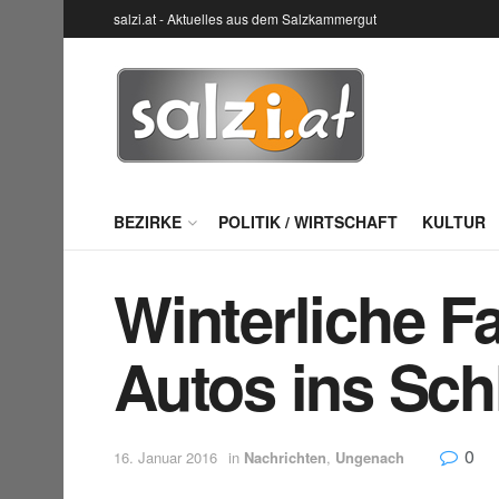
salzi.at - Aktuelles aus dem Salzkammergut
BEZIRKE
POLITIK / WIRTSCHAFT
KULTUR
Winterliche F
Autos ins Sch
0
16. Januar 2016
in
Nachrichten
,
Ungenach