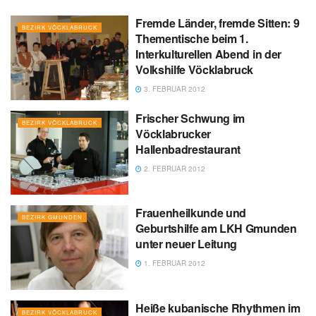
Fremde Länder, fremde Sitten: 9
BEZIRK VÖCKLABRUCK
Thementische beim 1.
Interkulturellen Abend in der
Volkshilfe Vöcklabruck
3. FEBRUAR 2012
Frischer Schwung im
BEZIRK VÖCKLABRUCK
Vöcklabrucker
Hallenbadrestaurant
2. FEBRUAR 2012
Frauenheilkunde und
BEZIRK GMUNDEN
Geburtshilfe am LKH Gmunden
unter neuer Leitung
1. FEBRUAR 2012
Heiße kubanische Rhythmen im
BEZIRK VÖCKLABRUCK