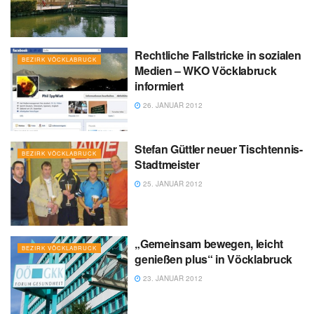
Rechtliche Fallstricke in sozialen
BEZIRK VÖCKLABRUCK
Medien – WKO Vöcklabruck
informiert
26. JANUAR 2012
Stefan Güttler neuer Tischtennis-
BEZIRK VÖCKLABRUCK
Stadtmeister
25. JANUAR 2012
„Gemeinsam bewegen, leicht
BEZIRK VÖCKLABRUCK
genießen plus“ in Vöcklabruck
23. JANUAR 2012