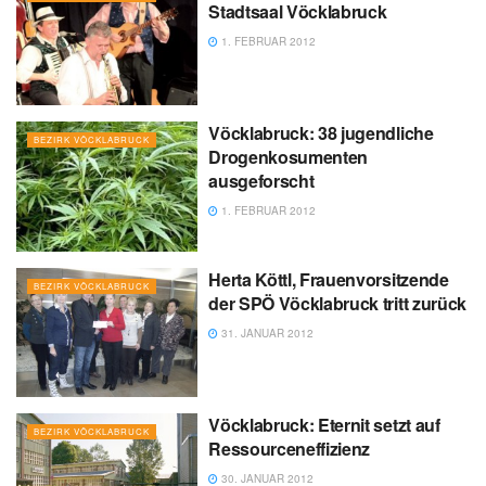
Stadtsaal Vöcklabruck
1. FEBRUAR 2012
Vöcklabruck: 38 jugendliche
BEZIRK VÖCKLABRUCK
Drogenkosumenten
ausgeforscht
1. FEBRUAR 2012
Herta Köttl, Frauenvorsitzende
BEZIRK VÖCKLABRUCK
der SPÖ Vöcklabruck tritt zurück
31. JANUAR 2012
Vöcklabruck: Eternit setzt auf
BEZIRK VÖCKLABRUCK
Ressourceneffizienz
30. JANUAR 2012