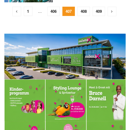
1
…
406
407
408
409