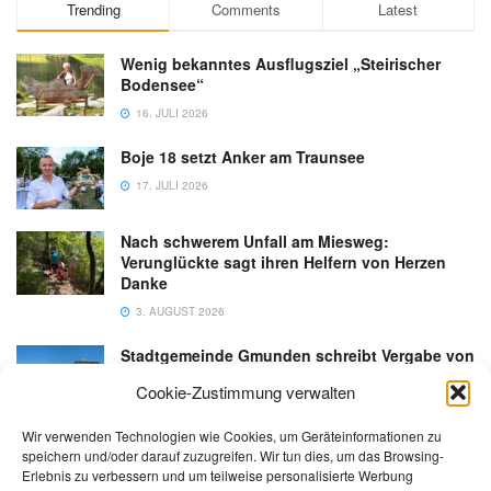
Trending
Comments
Latest
Wenig bekanntes Ausflugsziel „Steirischer
Bodensee“
16. JULI 2026
Boje 18 setzt Anker am Traunsee
17. JULI 2026
Nach schwerem Unfall am Miesweg:
Verunglückte sagt ihren Helfern von Herzen
Danke
3. AUGUST 2026
Stadtgemeinde Gmunden schreibt Vergabe von
Gastronomiebetrieb an der Esplanade neu aus
Cookie-Zustimmung verwalten
6. AUGUST 2026
Wir verwenden Technologien wie Cookies, um Geräteinformationen zu
speichern und/oder darauf zuzugreifen. Wir tun dies, um das Browsing-
Erlebnis zu verbessern und um teilweise personalisierte Werbung