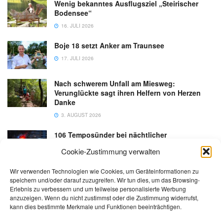
Wenig bekanntes Ausflugsziel „Steirischer
Bodensee“
16. JULI 2026
Boje 18 setzt Anker am Traunsee
17. JULI 2026
Nach schwerem Unfall am Miesweg:
Verunglückte sagt ihren Helfern von Herzen
Danke
3. AUGUST 2026
106 Temposünder bei nächtlicher
Schwerpunktaktion in Gmunden
Cookie-Zustimmung verwalten
18. JULI 2026
Wir verwenden Technologien wie Cookies, um Geräteinformationen zu
speichern und/oder darauf zuzugreifen. Wir tun dies, um das Browsing-
Erlebnis zu verbessern und um teilweise personalisierte Werbung
anzuzeigen. Wenn du nicht zustimmst oder die Zustimmung widerrufst,
kann dies bestimmte Merkmale und Funktionen beeinträchtigen.
Kontakt
Impressum
Datenschutz
AGB
salzi.tv