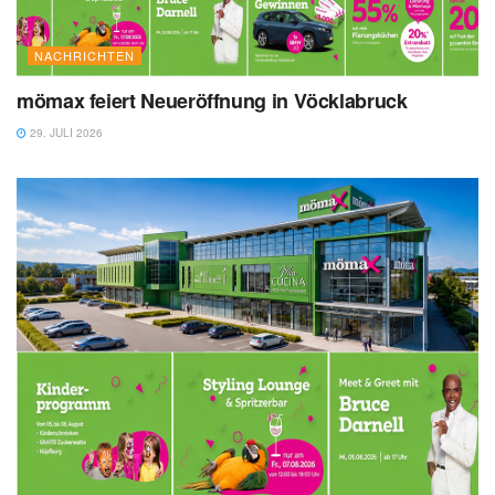
NACHRICHTEN
mömax feiert Neueröffnung in Vöcklabruck
29. JULI 2026