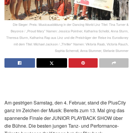
Die Sieger: Preis: Musicausbildung in der Dancing World Linz Titel: Tina Turner &
Beyonce / „Proud Mary” Namen: Jessica Pointner, Katharina Scheibl, Anna Sturm,
Theresa Sturm, Katharina Rap aus Linz und die Preisträger der Reise ins Eurodisney
mit dem Titel: Michael Jackson / „Thriller“ Namen: Viktoria Raab, Victoria Rauch,
Sophia Scherndl, Anna Stummer, Stefanie Stummer
Am gestrigen Samstag, den 4. Februar, stand die PlusCity
ganz im Zeichen der Musik: Bereits zum 13. Mal ging das
spannende Finale der JUNIOR PLAYBACK SHOW über
die Bühne. Die besten jungen Tanz- und Performance-