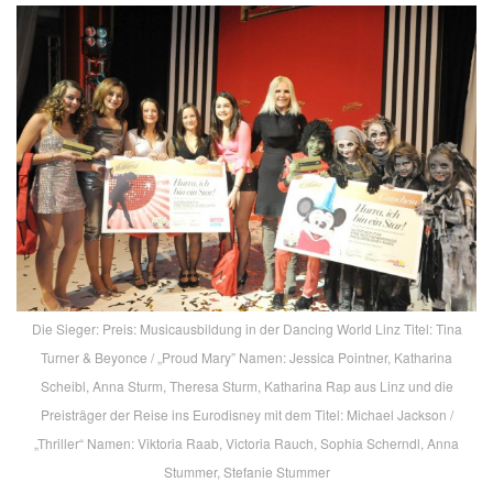
Die Sieger: Preis: Musicausbildung in der Dancing World Linz Titel: Tina
Turner & Beyonce / „Proud Mary” Namen: Jessica Pointner, Katharina
Scheibl, Anna Sturm, Theresa Sturm, Katharina Rap aus Linz und die
Preisträger der Reise ins Eurodisney mit dem Titel: Michael Jackson /
„Thriller“ Namen: Viktoria Raab, Victoria Rauch, Sophia Scherndl, Anna
Stummer, Stefanie Stummer