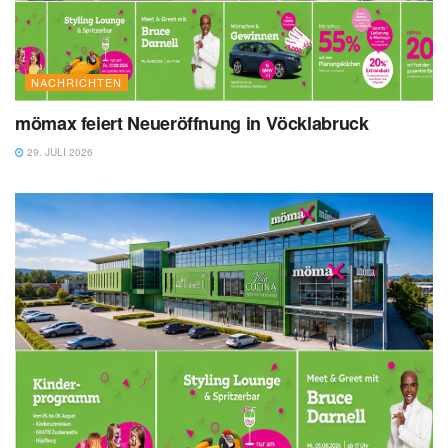
NACHRICHTEN
mömax feiert Neueröffnung in Vöcklabruck
29. JULI 2026