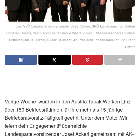
vlnr: SPÖ Landesparteivorsitzender Josef Ackerl, SPÖ Landesgeschäftsführer
Christian Horner, Bezirksgeschäftsführerin Waltraud Nigl, FSG-Vorsitzender Reinhold
Entholzer, Klaus Gerzer, Rudolf Baldinger, AK Präsident Johann Kalliauer und Franz
Grimm
Vorige Woche wurden in den Austria Tabak Werken Linz
über 150 BetriebsrätInnen für ihre mehr als 15-jährige
Betriebsratvorsitz-Tätigkeit geehrt. Unter dem Motto „Wir
feiern dein Engagement!“ überreichte
Landesparteivorsitzender Josef Ackerl gemeinsam mit AK-