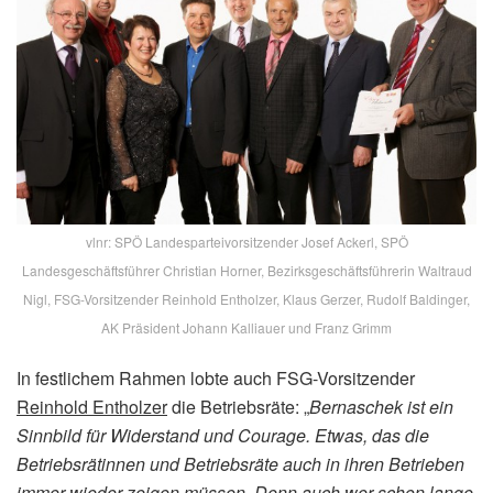
vlnr: SPÖ Landesparteivorsitzender Josef Ackerl, SPÖ
Landesgeschäftsführer Christian Horner, Bezirksgeschäftsführerin Waltraud
Nigl, FSG-Vorsitzender Reinhold Entholzer, Klaus Gerzer, Rudolf Baldinger,
AK Präsident Johann Kalliauer und Franz Grimm
In festlichem Rahmen lobte auch FSG-Vorsitzender
Reinhold Entholzer
die Betriebsräte: „
Bernaschek ist ein
Sinnbild für Widerstand und Courage. Etwas, das die
Betriebsrätinnen und Betriebsräte auch in ihren Betrieben
immer wieder zeigen müssen. Denn auch wer schon lange