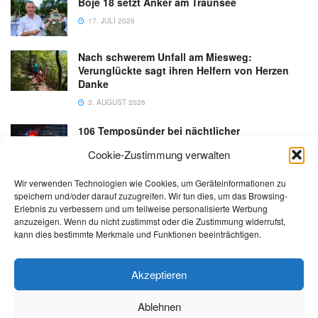
Boje 18 setzt Anker am Traunsee
17. JULI 2026
Nach schwerem Unfall am Miesweg:
Verunglückte sagt ihren Helfern von Herzen
Danke
3. AUGUST 2026
106 Temposünder bei nächtlicher
Schwerpunktaktion in Gmunden
Cookie-Zustimmung verwalten
18. JULI 2026
Wir verwenden Technologien wie Cookies, um Geräteinformationen zu
speichern und/oder darauf zuzugreifen. Wir tun dies, um das Browsing-
Erlebnis zu verbessern und um teilweise personalisierte Werbung
anzuzeigen. Wenn du nicht zustimmst oder die Zustimmung widerrufst,
kann dies bestimmte Merkmale und Funktionen beeinträchtigen.
Kontakt
Impressum
Datenschutz
AGB
salzi.tv
Akzeptieren
Ablehnen