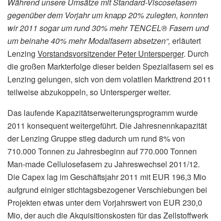
Während unsere Umsätze mit Standard-Viscosefasern
gegenüber dem Vorjahr um knapp 20% zulegten, konnten
wir 2011 sogar um rund 30% mehr TENCEL® Fasern und
um beinahe 40% mehr Modalfasern absetzen“,
erläutert
Lenzing
Vorstandsvorsitzender Peter Untersperger
. Durch
die großen Markterfolge dieser beiden Spezialfasern sei es
Lenzing gelungen, sich von dem volatilen Markttrend 2011
teilweise abzukoppeln, so Untersperger weiter.
Das laufende Kapazitätserweiterungsprogramm wurde
2011 konsequent weitergeführt. Die Jahresnennkapazität
der Lenzing Gruppe stieg dadurch um rund 8% von
710.000 Tonnen zu Jahresbeginn auf 770.000 Tonnen
Man-made Cellulosefasern zu Jahreswechsel 2011/12.
Die Capex lag im Geschäftsjahr 2011 mit EUR 196,3 Mio
aufgrund einiger stichtagsbezogener Verschiebungen bei
Projekten etwas unter dem Vorjahrswert von EUR 230,0
Mio, der auch die Akquisitionskosten für das Zellstoffwerk