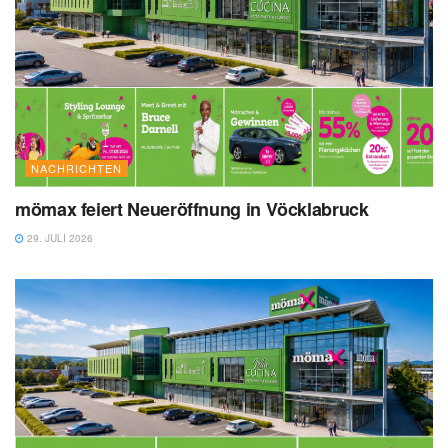
NACHRICHTEN
mömax feiert Neueröffnung in Vöcklabruck
29. JULI 2026